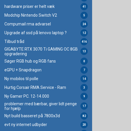
hardware priser er helt væk
41
Modchip Nintendo Switch V2
5
Compumail rma advarsel
24
Upgrade af ssd på lenovo laptop ?
12
Tilbud tråd
416
GIGABYTE RTX 3070 Ti GAMING OC 8GB
13
opgradering
Søger RGB hub og RGB fans
0
eGPU + Snapdragon
7
Ny mobilos til polle
14
Hurtig Corsair RMA Service - Ram
3
Ny Gamer PC. 12-14.000
9
problemer med bærbar, giver lidt penge
17
for hjælp
Nyt build basseret på 7800x3d
82
evt ny internet udbyder
20