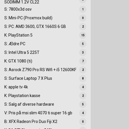
SODIMM 1.2V CL22
S: 7800x3d osv
1
S: Mini-PC (Proxmox build)
0
S: PC: AMD 3600, GTX 1660S 6 GB
2
K: PlayStation 5
15
S: Ældre PC
5
S: Intel Ultra 5 225T
3
K: GTX 1080 (ti)
7
S: Asrock Z790 Pro RS Wifi + i5 12600KF
2
S: Surface Laptop 7 X Plus
8
K: apple tv 4k
4
K: Playstation kasse
2
S: Salg af diverse hardware
5
V: Pris på msi slim 4070 ti super 16 gb
4
B: XFX Radeon Pro Duo Fiji X2
0