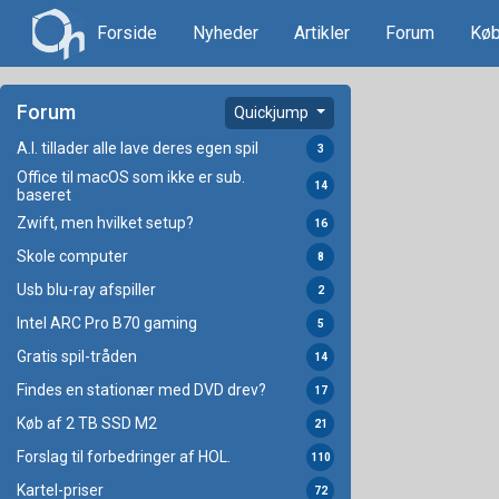
Forside
Nyheder
Artikler
Forum
Køb
Forum
Quickjump
A.I. tillader alle lave deres egen spil
3
Office til macOS som ikke er sub.
14
baseret
Zwift, men hvilket setup?
16
Skole computer
8
Usb blu-ray afspiller
2
Intel ARC Pro B70 gaming
5
Gratis spil-tråden
14
Findes en stationær med DVD drev?
17
Køb af 2 TB SSD M2
21
Forslag til forbedringer af HOL.
110
Kartel-priser
72