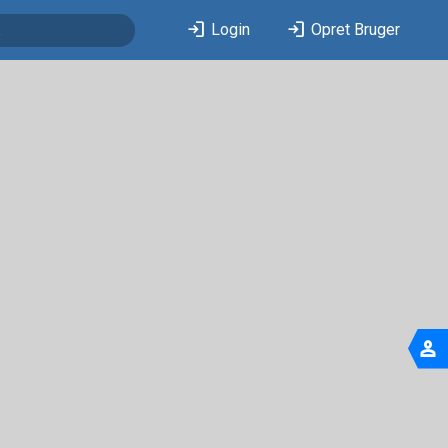
login
login
Login
Opret Bruger
person