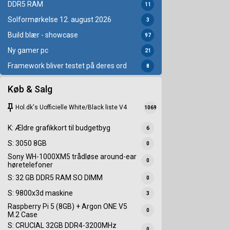
DDR5 RAM
11
Solformørkelse 12. august 2026
3
Build blær - showcase
97
Ny gamer pc
21
Framework bliver testet på deres ord
8
Køb & Salg
keep
Hol.dk's Uofficielle White/Black liste V4
1069
K: Ældre grafikkort til budgetbyg
6
S: 3050 8GB
0
Sony WH-1000XM5 trådløse around-ear
0
høretelefoner
S: 32 GB DDR5 RAM SO DIMM
0
S: 9800x3d maskine
3
Raspberry Pi 5 (8GB) + Argon ONE V5
0
M.2 Case
S: CRUCIAL 32GB DDR4-3200MHz
0