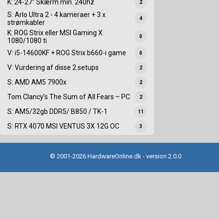
K: 24-27” Skærm min. 240hz
2
S: Arlo Ultra 2 - 4 kameraer + 3 x
4
strømkabler
K: ROG Strix eller MSI Gaming X
0
1080/1080 ti
V: i5-14600KF + ROG Strix b660-i game
0
V: Vurdering af disse 2 setups
2
S: AMD AM5 7900x
2
Tom Clancy’s The Sum of All Fears – PC
2
S: AM5/32gb DDR5/ B850 / TK-1
11
S: RTX 4070 MSI VENTUS 3X 12G OC
3
© 2001-2026 HardwareOnline.dk - version 2.0.0