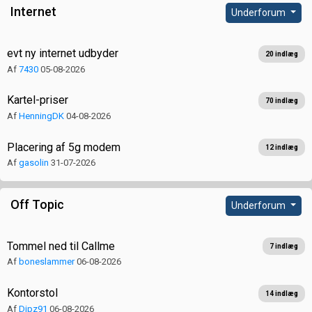
Internet
Underforum
evt ny internet udbyder
20 indlæg
Af
7430
05-08-2026
Kartel-priser
70 indlæg
Af
HenningDK
04-08-2026
Placering af 5g modem
12 indlæg
Af
gasolin
31-07-2026
Off Topic
Underforum
Tommel ned til Callme
7 indlæg
Af
boneslammer
06-08-2026
Kontorstol
14 indlæg
Af
Dipz91
06-08-2026