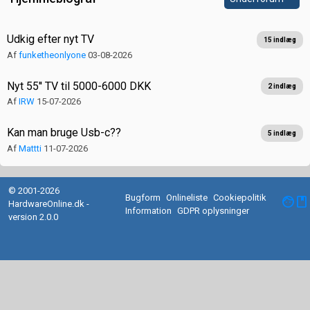
Udkig efter nyt TV
15 indlæg
Af
funketheonlyone
03-08-2026
Nyt 55'' TV til 5000-6000 DKK
2 indlæg
Af
IRW
15-07-2026
Kan man bruge Usb-c??
5 indlæg
Af
Mattti
11-07-2026
© 2001-2026
Bugform
Onlineliste
Cookiepolitik
facebook
HardwareOnline.dk -
Information
GDPR oplysninger
version 2.0.0