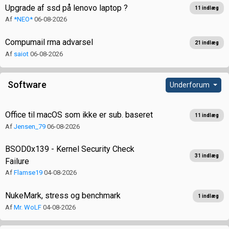
Upgrade af ssd på lenovo laptop ?
11 indlæg
Af
*NEO*
06-08-2026
Compumail rma advarsel
21 indlæg
Af
saiot
06-08-2026
Software
Underforum
Office til macOS som ikke er sub. baseret
11 indlæg
Af
Jensen_79
06-08-2026
BSOD0x139 - Kernel Security Check
31 indlæg
Failure
Af
Flamse19
04-08-2026
NukeMark, stress og benchmark
1 indlæg
Af
Mr. WoLF
04-08-2026