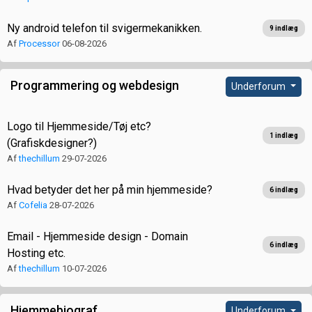
Ny android telefon til svigermekanikken.
9 indlæg
Af
Processor
06-08-2026
Programmering og webdesign
Underforum
Logo til Hjemmeside/Tøj etc?
1 indlæg
(Grafiskdesigner?)
Af
thechillum
29-07-2026
Hvad betyder det her på min hjemmeside?
6 indlæg
Af
Cofelia
28-07-2026
Email - Hjemmeside design - Domain
6 indlæg
Hosting etc.
Af
thechillum
10-07-2026
Hjemmebiograf
Underforum