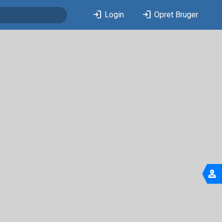
login
login
Login
Opret Bruger
person