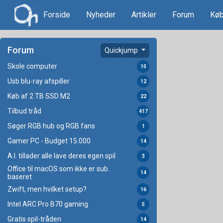
Forside
Nyheder
Artikler
Forum
Køb
Forum
Quickjump
Skole computer
10
Usb blu-ray afspiller
12
Køb af 2 TB SSD M2
22
Tilbud tråd
417
Søger RGB hub og RGB fans
1
Gamer PC - Budget 15.000
14
A.I. tillader alle lave deres egen spil
3
Office til macOS som ikke er sub.
14
baseret
Zwift, men hvilket setup?
16
Intel ARC Pro B70 gaming
5
Gratis spil-tråden
14