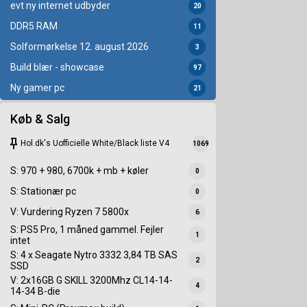
evt ny internet udbyder
20
DDR5 RAM
11
Solformørkelse 12. august 2026
3
Build blær - showcase
97
Ny gamer pc
21
Køb & Salg
keep
Hol.dk's Uofficielle White/Black liste V4
1069
S: 970 + 980, 6700k + mb + køler
0
S: Stationær pc
0
V: Vurdering Ryzen 7 5800x
6
S: PS5 Pro, 1 måned gammel. Fejler
1
intet
S: 4 x Seagate Nytro 3332 3,84 TB SAS
2
SSD
V: 2x16GB G SKILL 3200Mhz CL14-14-
4
14-34 B-die