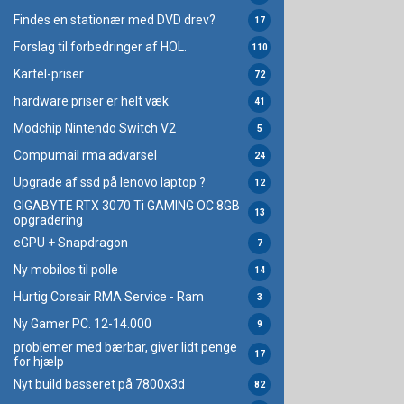
Findes en stationær med DVD drev?
17
Forslag til forbedringer af HOL.
110
Kartel-priser
72
hardware priser er helt væk
41
Modchip Nintendo Switch V2
5
Compumail rma advarsel
24
Upgrade af ssd på lenovo laptop ?
12
GIGABYTE RTX 3070 Ti GAMING OC 8GB
13
opgradering
eGPU + Snapdragon
7
Ny mobilos til polle
14
Hurtig Corsair RMA Service - Ram
3
Ny Gamer PC. 12-14.000
9
problemer med bærbar, giver lidt penge
17
for hjælp
Nyt build basseret på 7800x3d
82