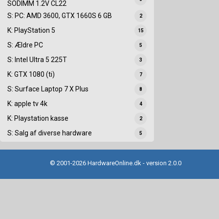
SODIMM 1.2V CL22
S: PC: AMD 3600, GTX 1660S 6 GB
2
K: PlayStation 5
15
S: Ældre PC
5
S: Intel Ultra 5 225T
3
K: GTX 1080 (ti)
7
S: Surface Laptop 7 X Plus
8
K: apple tv 4k
4
K: Playstation kasse
2
S: Salg af diverse hardware
5
© 2001-2026 HardwareOnline.dk - version 2.0.0