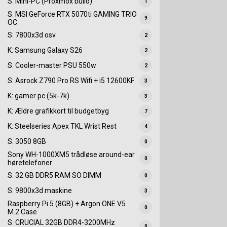
S: Mini-PC (Proxmox build)
1
S: MSI GeForce RTX 5070ti GAMING TRIO
9
OC
S: 7800x3d osv
2
K: Samsung Galaxy S26
2
S: Cooler-master PSU 550w
2
S: Asrock Z790 Pro RS Wifi + i5 12600KF
3
K: gamer pc (5k-7k)
3
K: Ældre grafikkort til budgetbyg
7
K: Steelseries Apex TKL Wrist Rest
4
S: 3050 8GB
0
Sony WH-1000XM5 trådløse around-ear
0
høretelefoner
S: 32 GB DDR5 RAM SO DIMM
0
S: 9800x3d maskine
3
Raspberry Pi 5 (8GB) + Argon ONE V5
0
M.2 Case
S: CRUCIAL 32GB DDR4-3200MHz
0